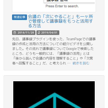
会議の「次にやること」も一ヶ所
関連記事
で管理して議事録をもっと活用す
る方法
2016/11/28
2019/04/01
先日、議事録プラグインを使った、TeamPageでの議事
録の作成と活用の方法についての紹介ビデオを公開し
ました。その流れで議事録についてGoogleで検索した
ところ、どうも一般的には、「議事録の活用」とは
「後から読んで会議の内容を理解すること」や「欠席
者へ回覧すること」だ、と考えられ …
続きを読む