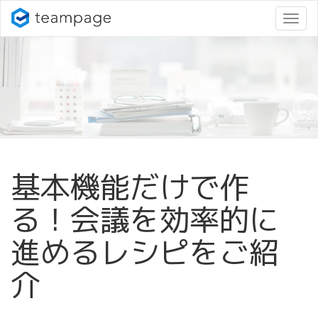
ナ
ビ
ゲ
ー
シ
ョ
ン
変
更
基本機能だけで作
る！会議を効率的に
進めるレシピをご紹
介