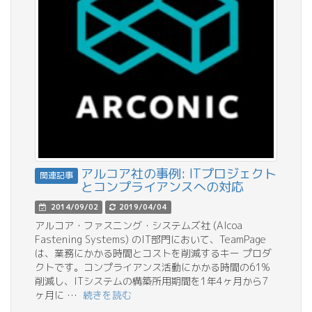
アルコア社の事例: ITプロジェクト
関連記事
とコンプライアンスへの対応
2014/09/02
2019/04/04
アルコア・ファスニング・システムズ社 (Alcoa
Fastening Systems) のIT部門において、TeamPage
は、業務にかかる時間とコストを削減するキー プロダ
クトです。コンプライアンス活動にかかる時間の61%
削減し、ITシステムの構築所用期間を1年4ヶ月から7
ヶ月に …
続きを読む