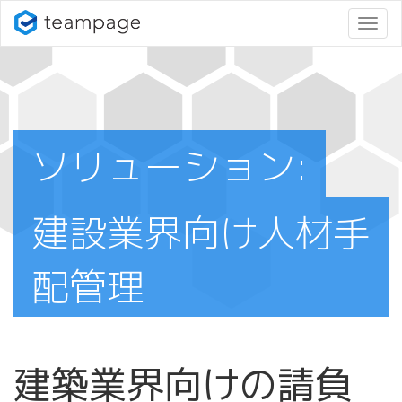
ナ
ビ
ゲ
ー
シ
ョ
ン
ソリューション:
変
更
建設業界向け人材手
配管理
建築業界向けの請負