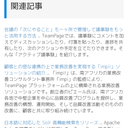
関連記事
会議の「次にやること」も一ヶ所で管理して議事録をもっ
と活用する方法
.
.
. TeamPageでは、議事録にコメントを加
えてディスカッションしたり、付箋を貼ったり、進捗を共
有したり、次のアクションや予定を立てたりできます。そ
んな「アクティブ議事録」を紹介します。
顧客との密な連携の上で業務改善を実現する「impi!」ソ
リューションの紹介
.
.
. 「impi!」は、南アフリカの業務改
善コンサルタント事務所「impi」の監修により、
TeamPage プラットフォームの上に構築される業務改善
ソリューションです。創立者のピエール氏は、南アフリカ
各地で中堅企業を中心に品質改善プログラムを提供し、業
務改善の構想、運用開始、そして品質改善活動そのものの
改善に、顧客と共に取り組み続けています。
日本語に対応した Solr 高機能検索をリリース
.
.
. Apache