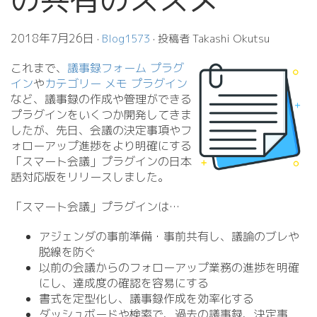
2018年7月26日
·
Blog1573
· 投稿者 Takashi Okutsu
これまで、
議事録フォーム プラグ
イン
や
カテゴリー メモ プラグイン
など、議事録の作成や管理ができる
プラグインをいくつか開発してきま
したが、先日、会議の決定事項やフ
ォローアップ進捗をより明確にする
「スマート会議」プラグインの日本
語対応版をリリースしました。
「スマート会議」プラグインは…
アジェンダの事前準備・事前共有し、議論のブレや
脱線を防ぐ
以前の会議からのフォローアップ業務の進捗を明確
にし、達成度の確認を容易にする
書式を定型化し、議事録作成を効率化する
ダッシュボードや検索で、過去の議事録、決定事