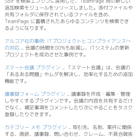
Solr を検索エンジンに採用した、TeamPage 用の新しい
追加検索モジュールをリリースしました。添付ファイルや
共有フォルダに保存されているファイルを含め、
TeamPage に蓄積されたあらゆるコンテンツを検索でき
るようになります。
アルコア社の事例: ITプロジェクトとコンプライアンスへ
の対応
.
.
. 会議の時間を80%も削減し、ITシステムの更新
プロジェクトを成功させた事例です。
スマート会議 プラグイン
.
.
. 「スマート会議」は、会議の
「あるある問題」やムダを解決し、効率化するための追加
機能です。
議事録フォーム プラグイン
.
.
. 議事録を作成・編集・管理
しやすくするプラグインです。会議の内容を共有するだけ
でなく、補足事項をコメントしたり次にやることをタスク
登録したりできます。
カテゴリー メモ プラグイン
.
.
. 取引先、名刺、案件に関係
する、商談、議事録、問い合わせ、クレーム、不具合報告