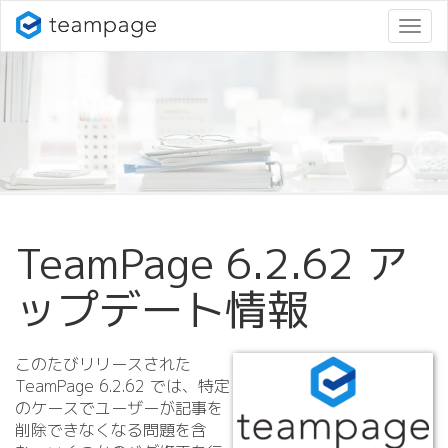
ナ
ビ
ゲ
ー
シ
ョ
ン
変
更
TeamPage 6.
2.
62 ア
ップデート情報
このたびリリースされた
TeamPage 6.
2.
62 では、特定
のケースでユーザーが記事を
削除できなくなる問題を含