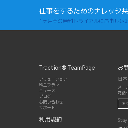
仕事をするためのナレッジ
1ヶ月間の無料トライアルにお申し込
Traction® TeamPage
お
日本
ソリューション
料金プラン
メー
ニュース
電話
ブログ
お問い合わせ
お
サポート
利用規約
Stay