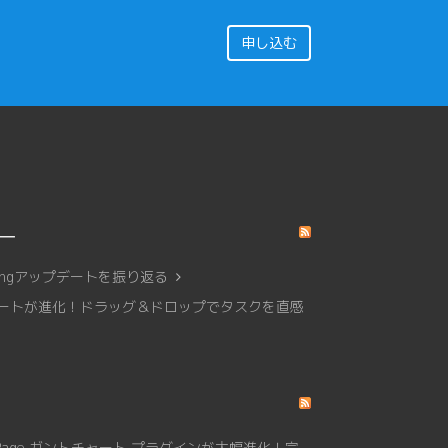
申し込む
リー
affingアップデートを振り返る
トチャートが進化！ドラッグ＆ドロップでタスクを直感
Page ガントチャート プラグインが大幅進化！完