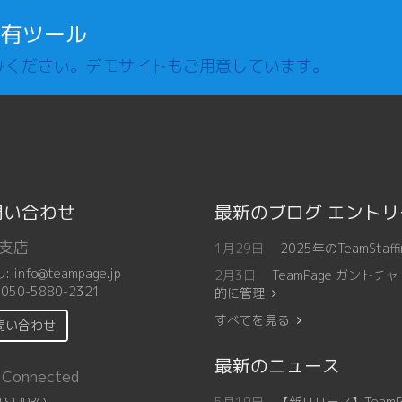
共有ツール
みください。デモサイトもご用意しています。
問い合わせ
最新のブログ エント
支店
1月29日
2025年のTeamSt
ル:
info@teampage.jp
2月3日
TeamPage ガン
:
050-5880-2321
的に管理
すべてを見る
問い合わせ
最新のニュース
 Connected
5月19日
【新リリース】Team