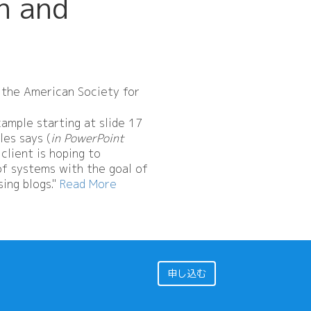
n and
t the American Society for
mple starting at slide 17
les says (
in PowerPoint
 client is hoping to
of systems with the goal of
ing blogs."
Read More
申し込む