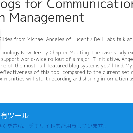
ogs for Communicatio
on Management
Slides from Michael Angeles of Lucent / Bell Labs talk a
chnology New Jersey Chapter Meeting. The case study exa
support world-wide rollout of a major IT initiative. Ange
 one of the most full-featured blog systems you’ll find. My
effectiveness of this tool compared to the current set 
ommunities will start recording and sharing information us
共有ツール
みください。デモサイトもご用意しています。