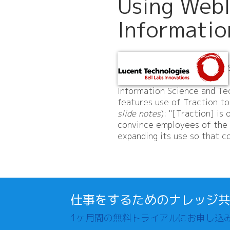
Using Webl
Informati
Information Science and Te
features use of Traction to 
slide notes
): "[Traction] is
convince employees of the 
expanding its use so that c
仕事をするためのナレッジ
1ヶ月間の無料トライアルにお申し込