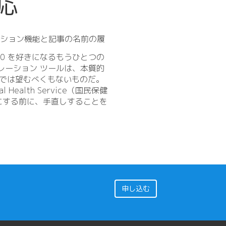
対応
ーション機能と記事の名前の履
0 を好きになるもうひとつの
レーション ツールは、本質的
集履歴では望むべくもないものだ。
alth Service（国民保健
にする前に、手直しすることを
申し込む