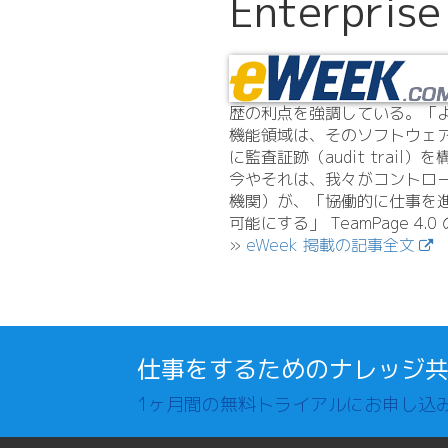
Enterpr
歴の利点を強調している。「より
機能領域は、そのソフトウェア
に監査証跡（audit trai
今やそれは、我々がコントロール（
機関）が、「協働的に仕事を
可能にする」 TeamPage 4.
0
»
eWeek 掲載の記事全文
仕事をするためのナレッジ
1ヶ月間の無料トライアルにお申し込