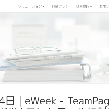
ソリューション
料金プラン
企業案内
お問
日 | eWeek - TeamPa