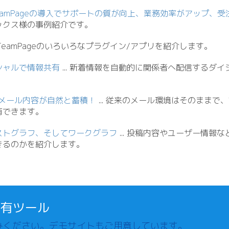
eamPageの導入でサポートの質が向上、業務効率がアップ、受
ックス様の事例紹介です。
 TeamPageのいろいろなプラグイン/
アプリを紹介します。
シャルで情報共有
.
.
. 新着情報を自動的に関係者へ配信するダ
メール内容が自然と蓄積！
.
.
. 従来のメール環境はそのままで
有できます。
ストグラフ、そしてワークグラフ
.
.
. 投稿内容やユーザー情報
きるのかを紹介します。
共有ツール
みください。デモサイトもご用意しています。