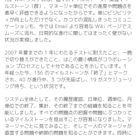
ルストーン（群）、マネージャ単位でその進度や問題点を
素早く評価できるようになったからです。単にビジビリテ
ィが向上しただけでなく。かつての混乱しきったコミュニ
ケーションも、今では Email より容易な Wiki ページでス
ムーズに流れ、日常的な進行に関してはまったく壁がない
状況が実現しました。
2007 年夏までの 1 年にわたるテストに耐えたこと、一晩
で切り替えができたこと、はこの最小構成がコラボレーシ
ョン プロセスとして十分であることを示しています。1
年経った今、136 のマイルストーンが「終了」とマーク
され、40 が進行中、3 つが先延ばし、19 がスケジューリ
ング待ち、という状況です。
システム全体として、その履歴確認、日単位、週単位、月
単位での終了、集計、その終了までの経緯を知ることを可
能にしました。すべての問題点の把握や問題にぶつかって
いるマイルストーンを見出すことが容易になりました。マ
ネージャごとに見てみること、そして一人のマネージャが
直面する問題や納期の問題を知ることができます。同時に