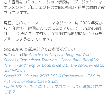
この容易なコミュニケーション手段は、プロジェクト マ
ネジメントとプロジェクトの実際の参加・運営の両面で役
立っています。
現在、このマイルストーン マネジメントは 2006 年夏か
ら 1 年経ち、確固たるものになっています。ShoreBank
は、IT 部門間だけでなく、全組織で横断的に使われるモ
デルにしようとしています。
ShoreBank の関連記事もご参照ください。
Bill Ives 執筆
Another Enterprise Blog and Wiki
Success Story from Traction – Shore Bank
Blog426:
The Yin and Yang of Enterprise 2.0, the scruffy-neats,
and INNATS
Press197: 19 June 2007 | E2.0 Conference - E2.0 in
Action ShoreBank Case Study
Public1022: 2007 年 1 月 | ブログ と wiki: 準備はでき
てる？