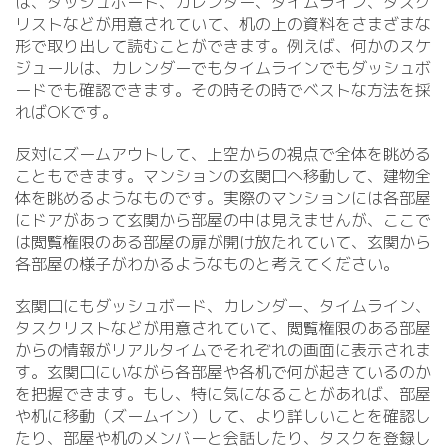
は、ダッシュボード、カレンダー、タイムライン、タスク
リストなどが用意されていて、机の上の資料をさまざまな
形で取り出して読むことができます。例えば、何かのスケ
ジュールは、カレンダーでもタイムラインでもダッシュボ
ードでも確認できます。その時その時でベストな方法を採
ればOKです。
反対にズームアウトして、上空からの視点で全体を眺める
こともできます。マンションの玄関口へ移動して、建物全
体を眺めるようなものです。実際のマンションには各部屋
にドアがあって玄関から部屋の中は見えませんが、ここで
は閲覧権限のある部屋の扉が開け放たれていて、玄関から
各部屋の様子がわかるようなものと考えてください。
玄関口にもダッシュボード、カレンダー、タイムライン、
タスクリストなどが用意されていて、閲覧権限のある部屋
からの情報がリアルタイムでそれぞれの画面に表示されま
す。玄関口にいながら各部屋や各机で何が起きているのか
を把握できます。もし、特に気になることがあれば、部屋
や机に移動（ズームイン）して、より詳しいことを確認し
たり、部屋や机のメンバーと会話したり、タスクを登録し