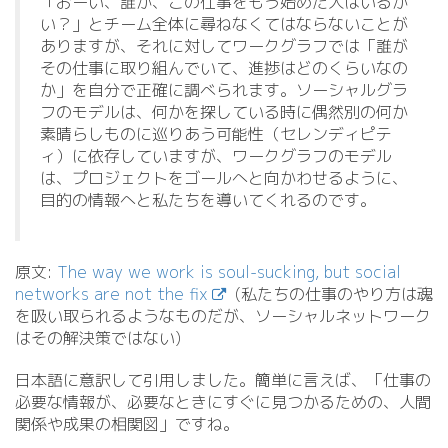
「おーい、誰か、この仕事をもう始めた人はいるか
い？」とチーム全体に尋ねなくてはならないことが
ありますが、それに対してワークグラフでは「誰が
その仕事に取り組んでいて、進捗はどのくらいなの
か」を自分で正確に調べられます。ソーシャルグラ
フのモデルは、何かを探している時に偶然別の何か
素晴らしものに巡りあう可能性（セレンディピテ
ィ）に依存していますが、ワークグラフのモデル
は、プロジェクトをゴールへと向かわせるように、
目的の情報へと私たちを導いてくれるのです。
原文:
The way we work is soul-sucking, but social
networks are not the fix
(私たちの仕事のやり方は魂
を吸い取られるようなものだが、ソーシャルネットワーク
はその解決策ではない)
日本語に意訳して引用しました。簡単に言えば、「仕事の
必要な情報が、必要なときにすぐに見つかるための、人間
関係や成果の相関図」ですね。