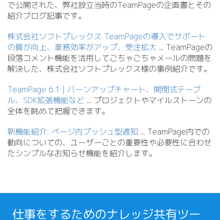
で公開された、弊社設立当時のTeamPageの企画書とその
紹介ブログ記事です。
株式会社ソフトプレックス TeamPageの導入でサポート
の質が向上、業務効率がアップ、受注拡大
.
.
. TeamPageの
段落コメント機能を活用してごちゃごちゃメールの問題を
解決した、株式会社ソフトプレックス様の事例紹介です。
TeamPage 6.1 | バーンアップチャート、開閉式テーブ
ル、SDK拡張機能など
.
.
. プロジェクトやマイルストーンの
全体を眺めて把握できます。
新機能紹介: ページ内プッシュ型通知
.
.
. TeamPage内での
動向についての、ユーザーごとの重要性や必要性に合わせ
たシンプルなお知らせ機能を紹介します。
仕事をするためのナレッジ共有ツー