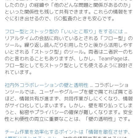
したのか」の経緯や「他のどんな問題と関係があるのか」
といった関係性も残して共有できます。これらの情報をす
ぐに引き出せるので、ISO監査のときも安心です。
フロー型とストック型の「いいとこ取り」をするには
.
.
.
リアルタイムの会話に向いているとされる「フロー型」の
ツール。繰り返し読んだり引用したりと後から活用しやす
いとされる「ストック型」のツール。両者は二者択一のも
のと言われることもありますが、しかし、TeamPageは、
フロー型としてもストック型としても使えるように設計さ
れています。
社内外コラボレーションの壁と透明性
.
.
. コラボレーショ
ンツールでは、ユーザーやグループを壁で隔てれば隔てる
ほど、情報共有が進まず、共同作業がしにくくなり、情報
がサイロ化してしまいます。しかし、壁を取り払ってしま
うと、秘密やプライバシーの確保が難しくなります。安全
性と利便性の両立に重要なことは、「壁の透明性」です。
チーム作業を効率化するポイントは「情報を散在させず、