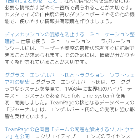
1箇所にまとめる」こと
.
.
. 社内の情報共有を進めるには、
必要な情報がすばやく一箇所で得られることが大切です。
カスタマイズの自由度の高いダッシュボードやその他の機
能で、使いやすい情報共有環境を作りましょう。
ディスカッションの混線を防止するコミュニケーション整
理術
.
.
. 仕事で使うコミュニケーション・コラボレーショ
ンツールには、ユーザーや業務の最新状況をすぐに把握で
きることが求められます。そのためには、情報が分かりや
すく整理されていることが大切です。
ダグラス・エンゲルバート氏とトラクション・ソフトウェ
ア社の歴史
.
.
. ダグラス・エンゲルバート氏は、ワークグ
ラフなシステムを夢見て、1968年に世界初のハイパーテ
キスト・システムである NLS (oN-Line System) を発
明・開発しました。TeamPageの核となるデータベースの
「ジャーナル」は、エンゲルバート氏のこの発明に強い影
響を受けています。
TeamPageの企画書「チームの問題を解決するソフトウェ
ア」を公開！
.
.
. クリエイティブ・コモンズのライセンス